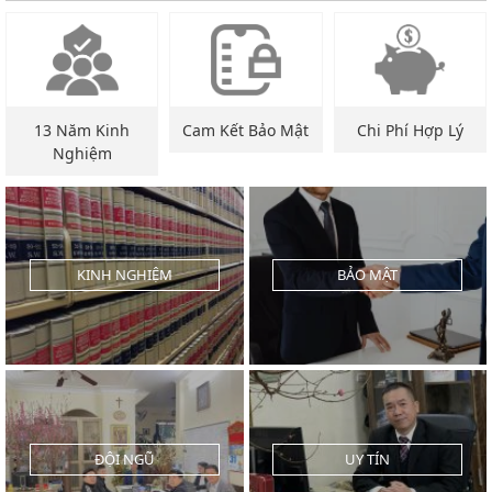
13 Năm Kinh
Cam Kết Bảo Mật
Chi Phí Hợp Lý
Nghiệm
KINH NGHIỆM
BẢO MẬT
ĐỘI NGŨ
UY TÍN