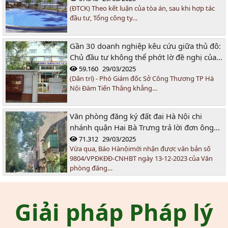
(ĐTCK) Theo kết luận của tòa án, sau khi hợp tác
đầu tư, Tổng công ty…
Gần 30 doanh nghiệp kêu cứu giữa thủ đô:
Chủ đầu tư không thể phớt lờ đề nghị của
các doanh nghiệp!
59.160
29/03/2025
(Dân trí) - Phó Giám đốc Sở Công Thương TP Hà
Nội Đàm Tiến Thắng khẳng…
Văn phòng đăng ký đất đai Hà Nội chi
nhánh quận Hai Bà Trưng trả lời đơn ông
Nguyễn Đình Chín
71.312
29/03/2025
Vừa qua, Báo Hànộimới nhận được văn bản số
9804/VPĐKĐĐ-CNHBT ngày 13-12-2023 của Văn
phòng đăng…
Giải pháp Pháp lý