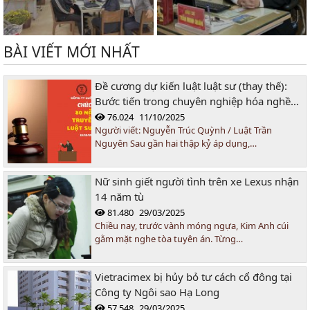
BÀI VIẾT MỚI NHẤT
Đề cương dự kiến luật luật sư (thay thế):
Bước tiến trong chuyên nghiệp hóa nghề
luật sư tại Việt Nam
76.024
11/10/2025
Người viết: Nguyễn Trúc Quỳnh / Luật Trần
Nguyên Sau gần hai thập kỷ áp dụng,…
Nữ sinh giết người tình trên xe Lexus nhận
14 năm tù
81.480
29/03/2025
Chiều nay, trước vành móng ngựa, Kim Anh cúi
gằm mặt nghe tòa tuyên án. Từng…
Vietracimex bị hủy bỏ tư cách cổ đông tại
Công ty Ngôi sao Hạ Long
57.548
29/03/2025